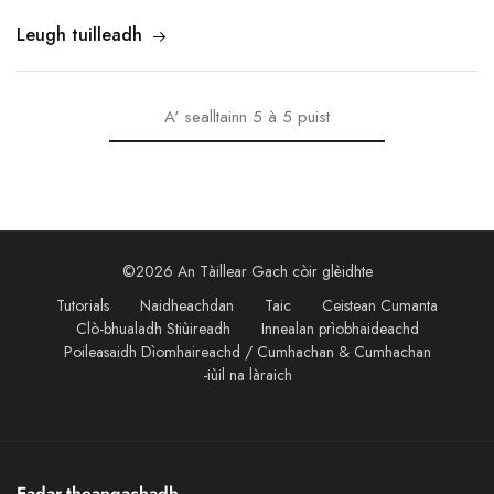
Leugh tuilleadh
A' sealltainn
5
à
5
puist
©2026 An Tàillear Gach còir glèidhte
Tutorials
Naidheachdan
Taic
Ceistean Cumanta
Clò-bhualadh Stiùireadh
Innealan prìobhaideachd
Poileasaidh Dìomhaireachd / Cumhachan & Cumhachan
-iùil na làraich
Eadar-theangachadh