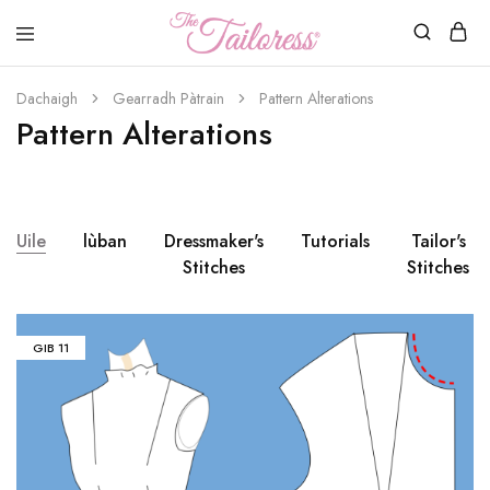
Tha
Tailoress
Dachaigh
Gearradh Pàtrain
Pattern Alterations
Pattern Alterations
Uile
lùban
Dressmaker's
Tutorials
Tailor's
Stitches
Stitches
GIB
11