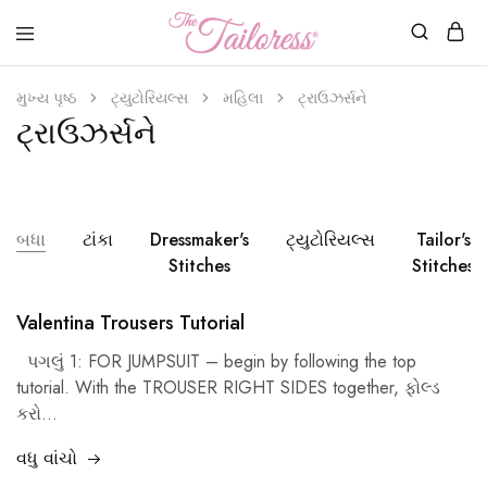
Tailoress
મુખ્ય પૃષ્ઠ
ટ્યુટોરિયલ્સ
મહિલા
ટ્રાઉઝર્સને
ટ્રાઉઝર્સને
બધા
ટાંકા
Dressmaker's
ટ્યુટોરિયલ્સ
Tailor's
Stitches
Stitches
Valentina Trousers Tutorial
પગલું 1:
FOR JUMPSUIT
–
begin by following the top
tutorial
.
With the TROUSER RIGHT SIDES together
, ફોલ્ડ
કરો…
વધુ વાંચો