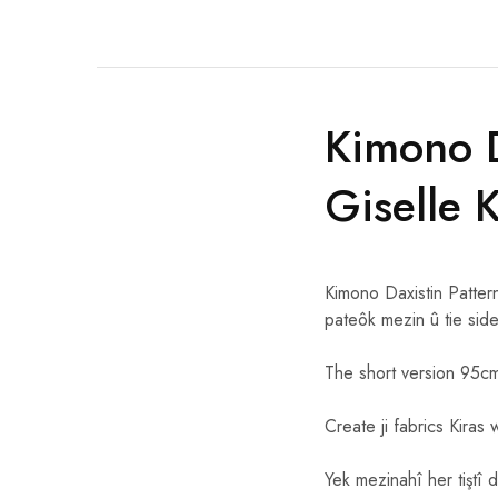
Kimono 
Giselle 
Kimono Daxistin Patter
pateôk mezin û tie sid
The short version 95cm 
Create ji fabrics Kiras 
Yek mezinahî her tiştî d