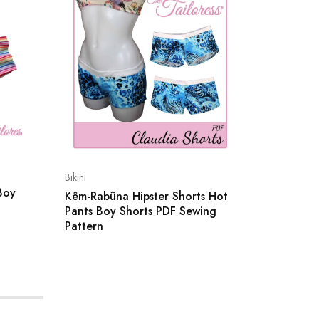
Bikini
Dresses
 Boy
Kêm-Rabûna Hipster Shorts Hot
Dungare
Pants Boy Shorts PDF Sewing
– Jewel
Pattern