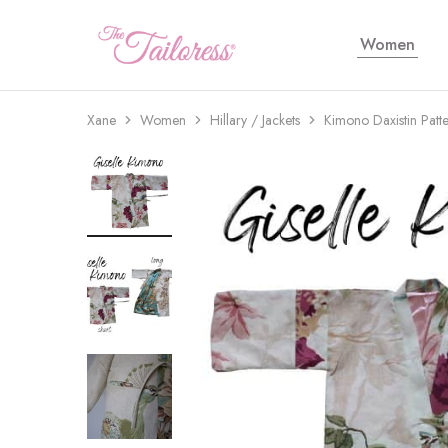
Women
The
Tailoress
Xane
Women
Hillary / Jackets
Kimono Daxistin Patt