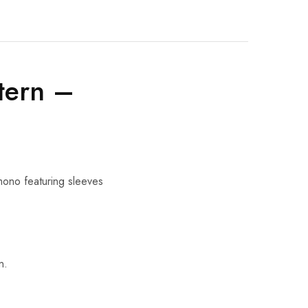
tern –
mono featuring sleeves
n.