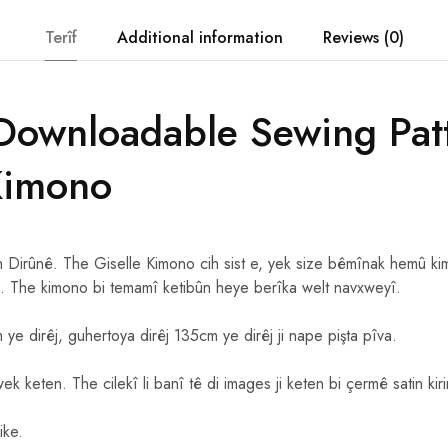
Terîf
Additional information
Reviews (0)
Downloadable Sewing Pat
Kimono
n Dirûnê. The Giselle Kimono cih sist e, yek size bêmînak hemû ki
e. The kimono bi temamî ketibûn heye berîka welt navxweyî.
ye dirêj, guhertoya dirêj 135cm ye dirêj ji nape pişta pîva.
wek keten. The cilekî li banî tê di images ji keten bi çermê satin kiri
ike.