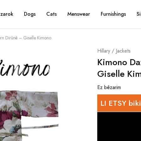
zarok
Dogs
Cats
Menswear
Furnishings
S
ern Dirûnê – Giselle Kimono
Hillary / Jackets
Kimono Dax
Giselle Ki
Ez bêzarim
LI ETSY biki