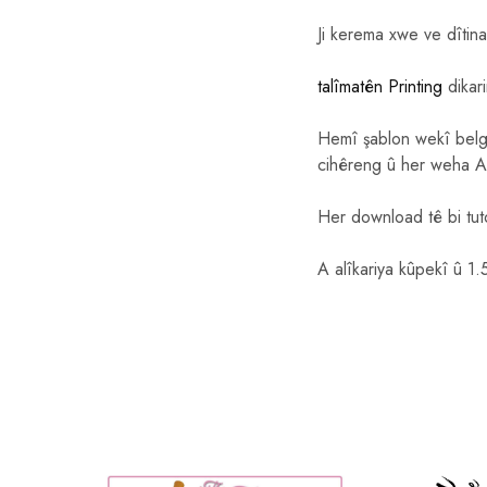
Ji kerema xwe ve dîtin
talîmatên Printing
dikari
Hemî şablon wekî belge
cihêreng û her weha A
Her download tê bi tut
A alîkariya kûpekî û 1.