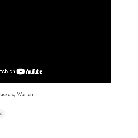
 Jackets
,
Women