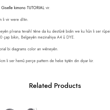
a
Giselle kimono TUTORIAL
vir.
n li vir were dîtin.
yên pîvana tevahî têne da ku destûrê bidin we ku hûn li ser rûp
0 çap bikin, Belgeyên mezinahiya A4 û DYE.
orial bi diagrams color an wêneyên.
5cm li ser hemû perçe pattern de heke tiştên din diyar kir.
Related Products